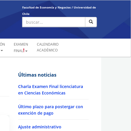
Facultad de Economía y Negocios /
Universidad de
Chile
IÓN
EXAMEN
CALENDARIO
!
ACADÉMICO
FINAL
Últimas noticias
Charla Examen Final licenciatura
en Ciencias Económicas
Último plazo para postergar con
exención de pago
Ajuste administrativo