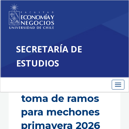
SECRETARÍA DE
ESTUDIOS
Toggle
navigation
Información
Toggl
navig
toma de ramos
para mechones
primavera 2026