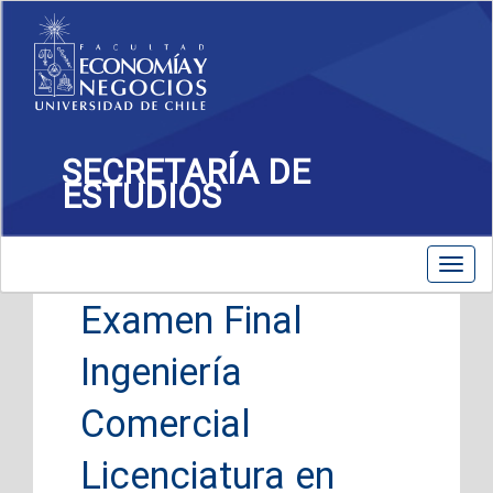
SECRETARÍA DE
ESTUDIOS
13 de Enero, 2025
Charla Obligatoria
Toggl
navig
Examen Final
Ingeniería
Comercial
Licenciatura en