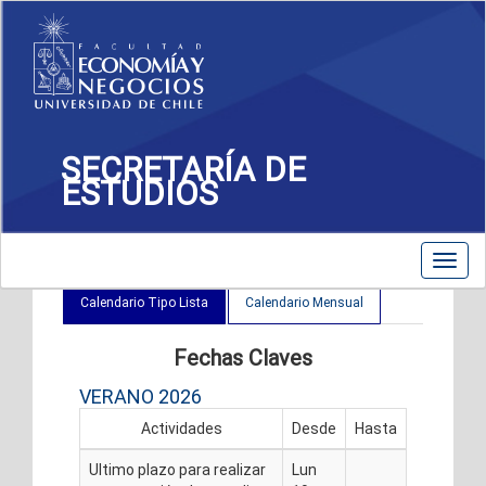
SECRETARÍA DE
ESTUDIOS
Calendario FEN
Toggl
navig
Calendario Tipo Lista
Calendario Mensual
Fechas Claves
VERANO 2026
Actividades
Desde
Hasta
Ultimo plazo para realizar
Lun