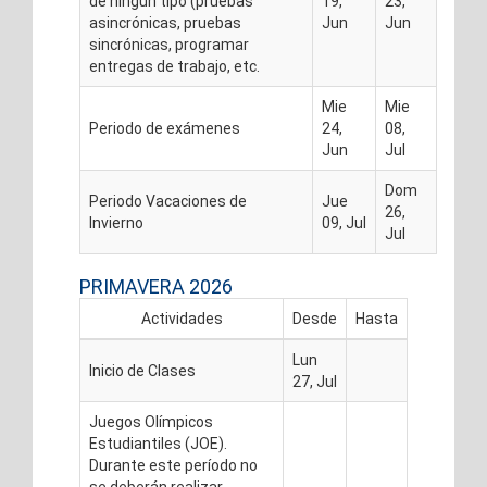
de ningún tipo (pruebas
19,
23,
asincrónicas, pruebas
Jun
Jun
sincrónicas, programar
entregas de trabajo, etc.
Mie
Mie
Periodo de exámenes
24,
08,
Jun
Jul
Dom
Periodo Vacaciones de
Jue
26,
Invierno
09, Jul
Jul
PRIMAVERA 2026
Actividades
Desde
Hasta
Lun
Inicio de Clases
27, Jul
Juegos Olímpicos
Estudiantiles (JOE).
Durante este período no