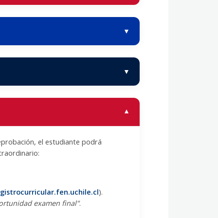
eprobación, el estudiante podrá
raordinario:
gistrocurricular.fen.uchile.cl
).
ortunidad examen final"
.