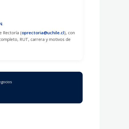
EN
.
e Rectoría (
oprectoria@uchile.cl
), con
 completo, RUT, carrera y motivos de
egocios