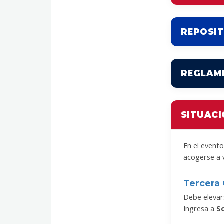
REPOSIT
REGLAME
SITUACI
En el event
acogerse a 
Tercera
Debe elevars
Ingresa a
So