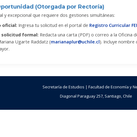
portunidad (Otorgada por Rectoría)
nal y excepcional que requiere dos gestiones simultáneas:
 oficial:
Ingresa tu solicitud en el portal de
Registro Curricular F
 solicitud formal:
Redacta una carta (PDF) o correo a la Oficina d
Mariana Ugarte Raddatz (
marianaplur@uchile.cl
). Incluye nombre
ayor.
Secretaría de Estudios | Facultad de Economía y N
Diagonal Paraguay 257, Santiago, Chile