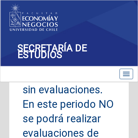
SECRETARÍA DE
ESTUDIOS
01 de Enero, 2025
Periodo de clases
Toggl
navig
sin evaluaciones.
En este periodo NO
se podrá realizar
evaluaciones de