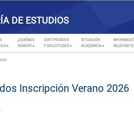
ÍA DE ESTUDIOS
S
¿QUIÉNES
CERTIFICADOS
SITUACIÓN
INFORMACI
COS
SOMOS?
Y SOLICITUDES
ACADÉMICA
RELEVANTE
 2026
ados Inscripción Verano 2026
.