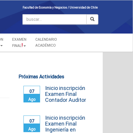
Facultad de Economía y Negocios /
Universidad de Chile
ÓN
EXAMEN
CALENDARIO
!
ACADÉMICO
FINAL
Próximas Actividades
Inicio inscripción
07
Examen Final
Contador Auditor
Ago
Inicio inscripción
07
Examen Final
Ingeniería en
Ago