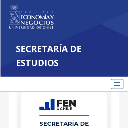
SECRETARÍA DE
Repositorio
ESTUDIOS
Exámenes Finales
Toggl
navig
FEN
UCHILE
SECRETARÍA DE