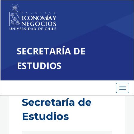
SECRETARÍA DE
ESTUDIOS
Toggle
navigation
Funciones
Toggl
navig
Secretaría de
Estudios