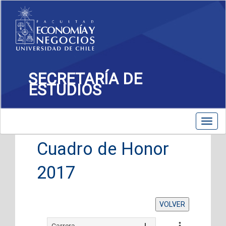
SECRETARÍA DE
ESTUDIOS
Toggle
Toggl
navigation
navig
Cuadro de Honor
2017