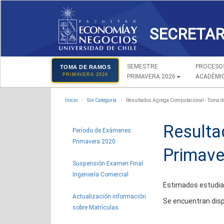
SECRETAR
SEMESTRE
PROCESO
TOMA DE RAMOS
PRIMAVERA 2026
PRIMAVERA 2026
ACADÉMI
Inicio
Sin Categoría
Resultados Agrega Computacional - Toma 
Resulta
Período de Exámenes
Primavera 2020
Primave
Suspensión Examen Final
Ingeniería Comercial
Estimados estudia
Actualización información
Se encuentran disp
sobre Matrículas