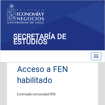
SECRETARÍA DE
ESTUDIOS
Toggle
Toggl
navigation
navig
Acceso a FEN
habilitado
Estimada comunidad FEN: