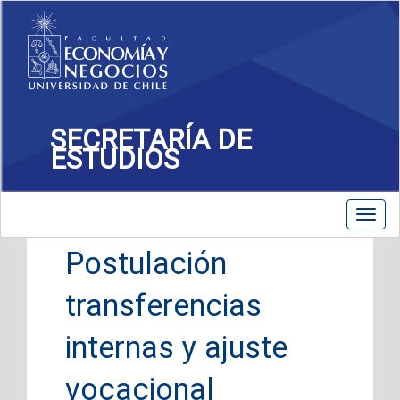
SECRETARÍA DE
ESTUDIOS
Toggle
Toggl
navigation
navig
Postulación
transferencias
internas y ajuste
vocacional