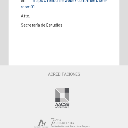
en
https://fenuchile.webex.com/meet/see-
room01
Atte.
Secretaría de Estudios
ACREDITACIONES