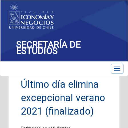
SECRETARÍA DE
ESTUDIOS
Toggle
Toggl
navigation
navig
Último día elimina
excepcional verano
2021 (finalizado)