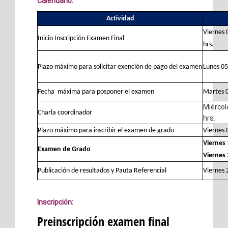
Calendario:
Actividad
Viernes 
Inicio Inscripción Examen Final
hrs.
Plazo máximo para solicitar exención de pago del examen
Lunes 05
Fecha máxima para posponer el examen
Martes 0
Miércol
Charla coordinador
hrs.
Plazo máximo para inscribir el examen de grado
Viernes 
Viernes 
Examen de Grado
Viernes 
Publicación de resultados y Pauta Referencial
Viernes 
Inscripción: