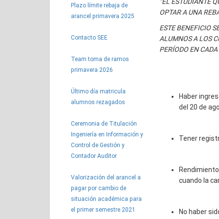
“EL ESTUDIANTE Q
Plazo límite rebaja de
OPTAR A UNA REB
arancel primavera 2025
ESTE BENEFICIO S
Contacto SEE
ALUMNOS A LOS C
PERÍODO EN CADA 
Team toma de ramos
primavera 2026
Último día matricula
Haber ingresa
alumnos rezagados
del 20 de ago
Ceremonia de Titulación
Ingeniería en Información y
Tener regist
Control de Gestión y
Contador Auditor
Rendimiento 
Valorización del arancel a
cuando la ca
pagar por cambio de
situación académica para
el primer semestre 2021
No haber sido