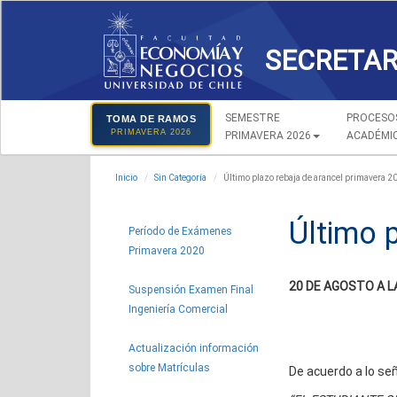
SECRETAR
SEMESTRE
PROCESO
TOMA DE RAMOS
PRIMAVERA 2026
PRIMAVERA 2026
ACADÉMI
Inicio
Sin Categoría
Último plazo rebaja de arancel primavera 2
Último 
Período de Exámenes
Primavera 2020
20 DE AGOSTO A L
Suspensión Examen Final
Ingeniería Comercial
Actualización información
sobre Matrículas
De acuerdo a lo s