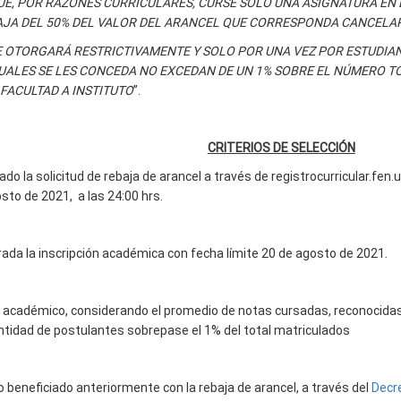
UE, POR RAZONES CURRICULARES, CURSE SÓLO UNA ASIGNATURA EN
AJA DEL 50% DEL VALOR DEL ARANCEL QUE CORRESPONDA CANCELAR
E OTORGARÁ RESTRICTIVAMENTE Y SOLO POR UNA VEZ POR ESTUDIAN
UALES SE LES CONCEDA NO EXCEDAN DE UN 1% SOBRE EL NÚMERO T
FACULTAD A INSTITUTO
”.
CRITERIOS DE SELECCIÓN
do la solicitud de rebaja de arancel a través de registrocurricular.fen.u
sto de 2021, a las 24:00 hrs.
rada la inscripción académica con fecha límite 20 de agosto de 2021.
académico, considerando el promedio de notas cursadas, reconocidas
ntidad de postulantes sobrepase el 1% del total matriculados
 beneficiado anteriormente con la rebaja de arancel, a través del
Decre