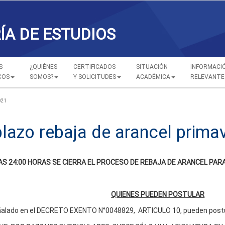
ÍA DE ESTUDIOS
S
¿QUIÉNES
CERTIFICADOS
SITUACIÓN
INFORMACI
COS
SOMOS?
Y SOLICITUDES
ACADÉMICA
RELEVANTE
021
plazo rebaja de arancel prima
AS 24:00 HORAS SE CIERRA EL PROCESO DE REBAJA DE ARANCEL PAR
QUIENES PUEDEN POSTULAR
eñalado en el DECRETO EXENTO N°0048829, ARTICULO 10, pueden postu