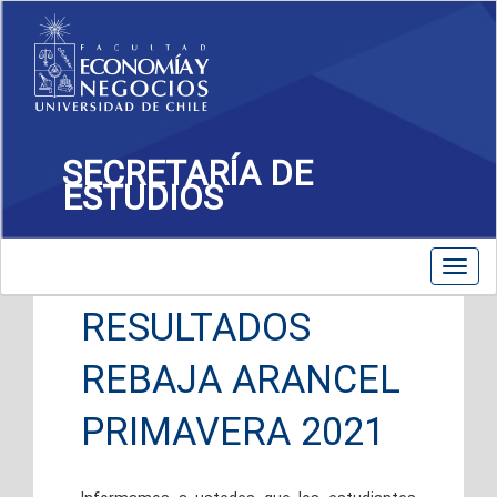
SECRETARÍA DE
ESTUDIOS
Toggle
Toggl
navigation
navig
RESULTADOS
REBAJA ARANCEL
PRIMAVERA 2021