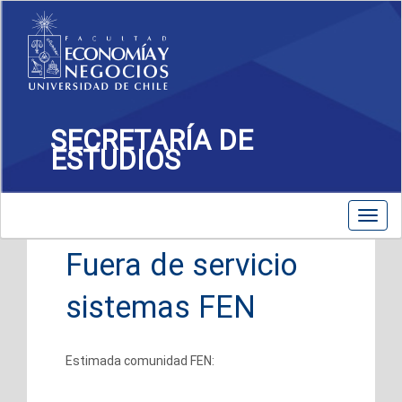
SECRETARÍA DE
ESTUDIOS
Toggle
Toggl
navigation
navig
Fuera de servicio
sistemas FEN
Estimada comunidad FEN: