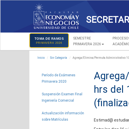
SECRETAR
SEMESTRE
PROCESO
TOMA DE RAMOS
PRIMAVERA 2026
PRIMAVERA 2026
ACADÉMI
Inicio
Sin Categoría
Agrega/Elimina/Permuta Administrativo 10:0
Agrega/
Período de Exámenes
Primavera 2020
hrs del 
Suspensión Examen Final
(finaliz
Ingeniería Comercial
Actualización información
sobre Matrículas
Estimad@ estudia