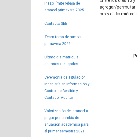
Entre los dias 16 y
Plazo límite rebaja de
agregar/permutar y/
arancel primavera 2025
hrs y el dia miérco
Contacto SEE
Team toma de ramos
primavera 2026
P
Último día matricula
alumnos rezagados
Ceremonia de Titulación
Ingeniería en Información y
Control de Gestión y
Contador Auditor
Valorización del arancel a
pagar por cambio de
situación académica para
el primer semestre 2021