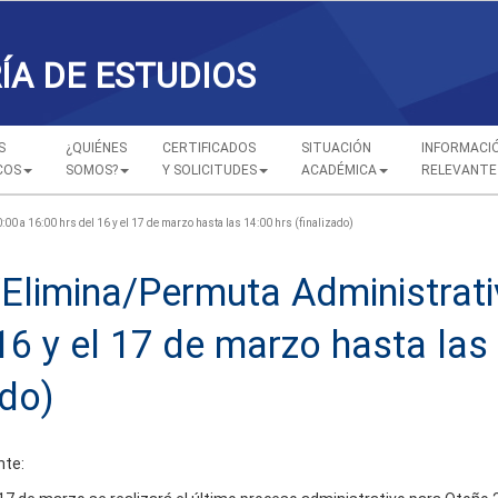
ÍA DE ESTUDIOS
S
¿QUIÉNES
CERTIFICADOS
SITUACIÓN
INFORMACI
COS
SOMOS?
Y SOLICITUDES
ACADÉMICA
RELEVANTE
0 a 16:00 hrs del 16 y el 17 de marzo hasta las 14:00 hrs (finalizado)
Elimina/Permuta Administrati
16 y el 17 de marzo hasta las
ado)
nte: