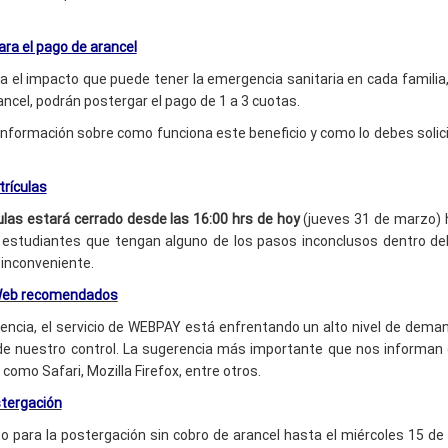
para el pago de arancel
el impacto que puede tener la emergencia sanitaria en cada familia
ancel, podrán
postergar el pago de 1 a 3 cuotas.
formación sobre como funciona este beneficio y como lo debes solicita
trículas
ulas estará cerrado desde las 16:00 hrs de hoy
(jueves 31 de marzo) h
s estudiantes que tengan alguno de los pasos inconclusos dentro de
 inconveniente.
Web recomendados
gencia, el servicio de WEBPAY está enfrentando un alto nivel de dema
de nuestro control. La sugerencia más importante que nos informan
omo Safari, Mozilla Firefox, entre otros.
tergación
zo para la postergación sin cobro de arancel hasta el miércoles 15 de 