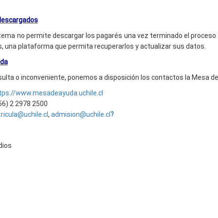
descargados
tema no permite descargar los pagarés una vez terminado el proceso de
, una plataforma que permita recuperarlos y actualizar sus datos.
uda
sulta o inconveniente, ponemos a disposición los contactos la Mesa d
tps://www.mesadeayuda.uchile.cl
56) 2 2978 2500
ricula@uchile.cl
,
admision@uchile.cl
?
dios