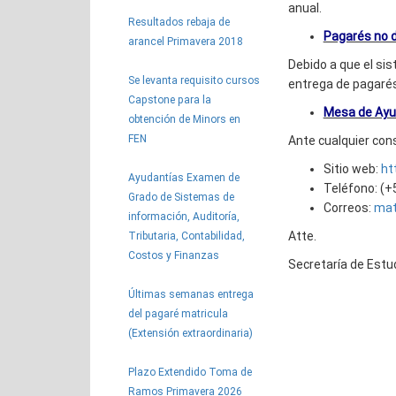
anual.
Resultados rebaja de
Pagarés no 
arancel Primavera 2018
Debido a que el sis
Se levanta requisito cursos
entrega de pagarés
Capstone para la
Mesa de Ay
obtención de Minors en
FEN
Ante cualquier con
Sitio web:
ht
Ayudantías Examen de
Teléfono: (+
Grado de Sistemas de
Correos:
mat
información, Auditoría,
Atte.
Tributaria, Contabilidad,
Costos y Finanzas
Secretaría de Estu
Últimas semanas entrega
del pagaré matricula
(Extensión extraordinaria)
Plazo Extendido Toma de
Ramos Primavera 2026