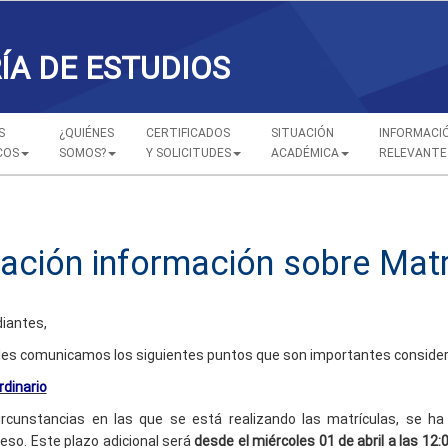
ÍA DE ESTUDIOS
S
¿QUIÉNES
CERTIFICADOS
SITUACIÓN
INFORMACI
COS
SOMOS?
Y SOLICITUDES
ACADÉMICA
RELEVANTE
s
zación información sobre Mat
iantes,
 les comunicamos los siguientes puntos que son importantes considera
rdinario
circunstancias en las que se está realizando las matrículas, se 
ceso. Este plazo adicional será
desde el miércoles 01 de abril a las 12:0