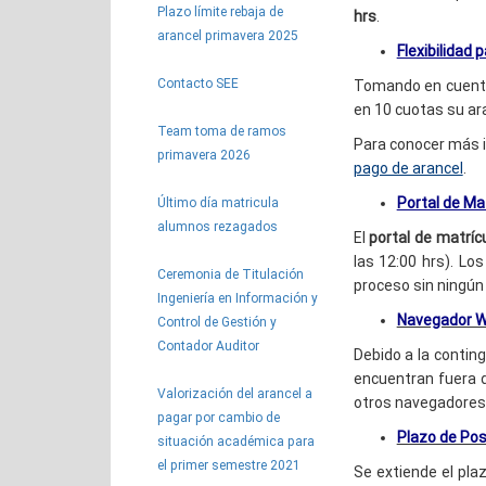
Plazo límite rebaja de
hrs
.
arancel primavera 2025
Flexibilidad 
Contacto SEE
Tomando en cuenta 
en 10 cuotas su ar
Team toma de ramos
Para conocer más in
primavera 2026
pago de arancel
.
Portal de Ma
Último día matricula
alumnos rezagados
El
portal de matríc
las 12:00 hrs). Lo
Ceremonia de Titulación
proceso sin ningún
Ingeniería en Información y
Navegador 
Control de Gestión y
Contador Auditor
Debido a la contin
encuentran fuera 
Valorización del arancel a
otros navegadores c
pagar por cambio de
Plazo de Pos
situación académica para
el primer semestre 2021
Se extiende el pla