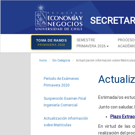
SECRETAR
SEMESTRE
PROCESO
TOMA DE RAMOS
PRIMAVERA 2026
PRIMAVERA 2026
ACADÉMI
Inicio
Sin Categoría
Actualización información sobre Matrícula
Actuali
Período de Exámenes
Primavera 2020
Estimada/os estud
Suspensión Examen Final
Ingeniería Comercial
Junto con saludar,
Plazo Extrao
Actualización información
sobre Matrículas
En virtud de las 
realización del pro