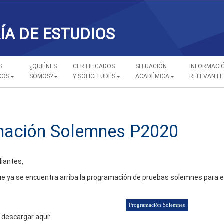
ÍA DE ESTUDIOS
S
¿QUIÉNES
CERTIFICADOS
SITUACIÓN
INFORMACI
COS
SOMOS?
Y SOLICITUDES
ACADÉMICA
RELEVANTE
mación Solemnes P2020
iantes,
 ya se encuentra arriba la programación de pruebas solemnes para el
descargar aquí: