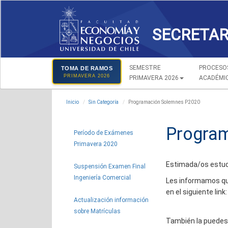
SECRETAR
SEMESTRE
PROCESO
TOMA DE RAMOS
PRIMAVERA 2026
PRIMAVERA 2026
ACADÉMI
Inicio
Sin Categoría
Programación Solemnes P2020
Progra
Período de Exámenes
Primavera 2020
Estimada/os estud
Suspensión Examen Final
Ingeniería Comercial
Les informamos que
en el siguiente link:
Actualización información
sobre Matrículas
También la puedes 