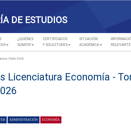
ÍA DE ESTUDIOS
S
¿QUIÉNES
CERTIFICADOS
SITUACIÓN
INFORMACI
COS
SOMOS?
Y SOLICITUDES
ACADÉMICA
RELEVANTE
 Ramos Otoño 2026
os Licenciatura Economía - 
2026