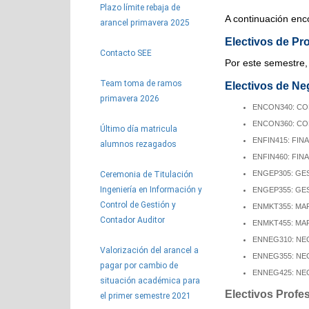
Plazo límite rebaja de
A continuación enco
arancel primavera 2025
Electivos de Pr
Contacto SEE
Por este semestre,
Team toma de ramos
Electivos de Ne
primavera 2026
ENCON340:
CO
ENCON360: CON
Último día matricula
ENFIN415: FINA
alumnos rezagados
ENFIN460: FINA
ENGEP305: GE
Ceremonia de Titulación
Ingeniería en Información y
ENGEP355: GES
Control de Gestión y
ENMKT355: MAR
Contador Auditor
ENMKT455: MAR
ENNEG310: NE
Valorización del arancel a
ENNEG355: NEG
pagar por cambio de
ENNEG425: NEG
situación académica para
Electivos Profe
el primer semestre 2021