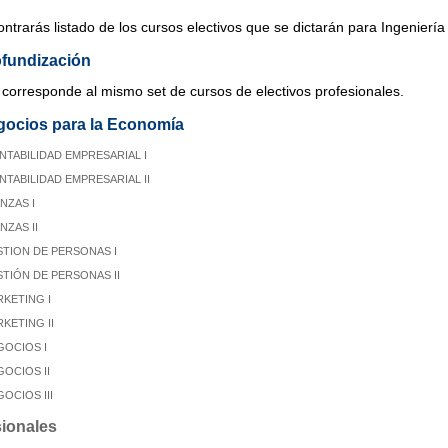
ntrarás listado de los cursos electivos que se dictarán para Ingenier
ofundización
 corresponde al mismo set de cursos de electivos profesionales.
gocios para la Economía
NTABILIDAD EMPRESARIAL I
TABILIDAD EMPRESARIAL II
NZAS I
NZAS II
STION DE PERSONAS I
TIÓN DE PERSONAS II
KETING I
KETING II
GOCIOS I
OCIOS II
OCIOS III
sionales