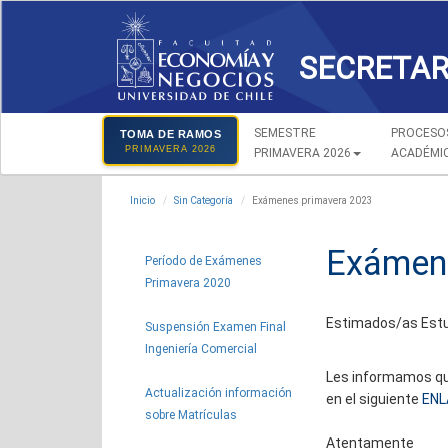
SECRETAR
SEMESTRE
PROCESO
TOMA DE RAMOS
PRIMAVERA 2026
PRIMAVERA 2026
ACADÉMI
Inicio
Sin Categoría
Exámenes primavera 2023
Exámen
Período de Exámenes
Primavera 2020
Estimados/as Estu
Suspensión Examen Final
Ingeniería Comercial
Les informamos que
Actualización información
en el siguiente
ENL
sobre Matrículas
Atentamente