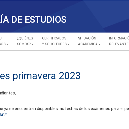
ÍA DE ESTUDIOS
S
¿QUIÉNES
CERTIFICADOS
SITUACIÓN
INFORMACI
COS
SOMOS?
Y SOLICITUDES
ACADÉMICA
RELEVANTE
es primavera 2023
diantes,
 ya se encuentran disponibles las fechas de los exámenes para el per
ACE