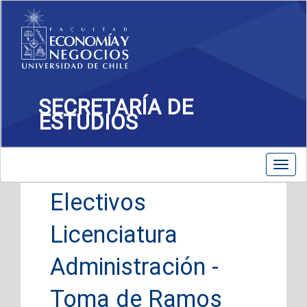
SECRETARÍA DE
ESTUDIOS
Toggle
Toggl
navigation
navig
Electivos
Licenciatura
Administración -
Toma de Ramos