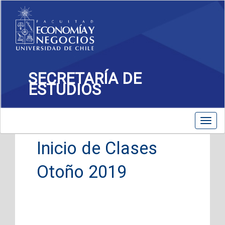
SECRETARÍA DE
ESTUDIOS
Toggle
Toggl
navigation
navig
Inicio de Clases
Otoño 2019