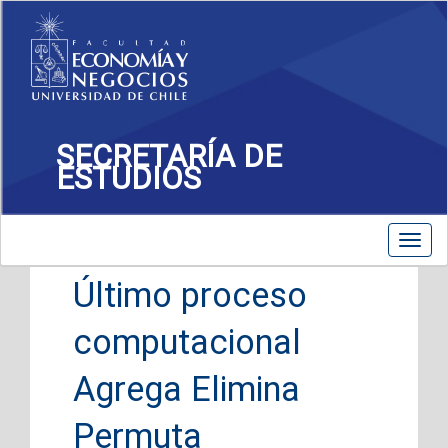
SECRETARÍA DE
ESTUDIOS
Toggle
Toggl
navigation
navig
Último proceso
computacional
Agrega Elimina
Permuta