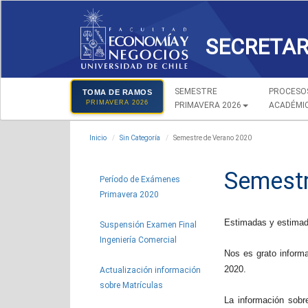
SECRETAR
SEMESTRE
PROCESO
TOMA DE RAMOS
PRIMAVERA 2026
PRIMAVERA 2026
ACADÉMI
Inicio
Sin Categoría
Semestre de Verano 2020
Semestr
Período de Exámenes
Primavera 2020
Estimadas y estimad
Suspensión Examen Final
Ingeniería Comercial
Nos es grato informa
2020.
Actualización información
sobre Matrículas
La información sobr