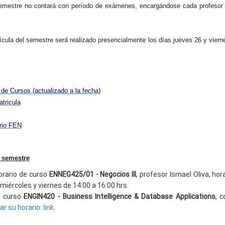
emestre no contará con período de exámenes, encargándose cada profesor d
ícula del semestre será realizado presencialmente los días jueves 26 y viern
de Cursos (actualizado a la fecha)
tricula
ario FEN
l semestre
orario de curso
ENNEG425/01 - Negocios III
, profesor Ismael Oliva, hor
miércoles y viernes de 14:00 a 16:00 hrs.
l curso
ENGIN420 - Business Intelligence & Database Applications
, 
r su horario: link
.