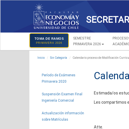
SECRETAR
SEMESTRE
PROCESO
TOMA DE RAMOS
PRIMAVERA 2026
PRIMAVERA 2026
ACADÉMI
Inicio
Sin Categoría
Calendario proceso de Modificación Curricu
Calenda
Período de Exámenes
Primavera 2020
Estimada/os estud
Suspensión Examen Final
Ingeniería Comercial
Les compartimos el 
Actualización información
sobre Matrículas
Atte.