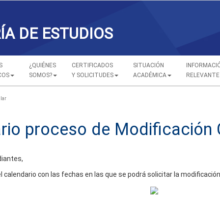
ÍA DE ESTUDIOS
S
¿QUIÉNES
CERTIFICADOS
SITUACIÓN
INFORMACI
COS
SOMOS?
Y SOLICITUDES
ACADÉMICA
RELEVANTE
lar
rio proceso de Modificación C
iantes,
calendario con las fechas en las que se podrá solicitar la modificación 