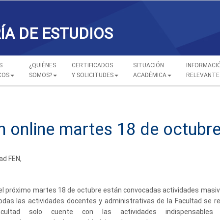
ÍA DE ESTUDIOS
S
¿QUIÉNES
CERTIFICADOS
SITUACIÓN
INFORMACI
COS
SOMOS?
Y SOLICITUDES
ACADÉMICA
RELEVANTE
n online martes 18 de octubr
ad FEN,
el próximo martes
18
de
octubre
están convocadas actividades masi
das las actividades docentes y administrativas
de
la Facultad se r
cultad solo cuente con las actividades indispensable