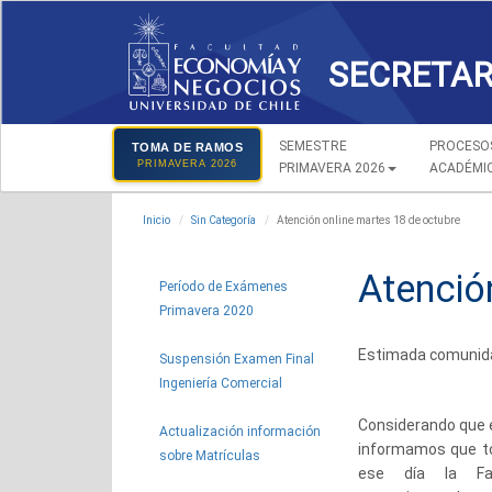
SECRETAR
SEMESTRE
PROCESO
TOMA DE RAMOS
PRIMAVERA 2026
PRIMAVERA 2026
ACADÉMI
Inicio
Sin Categoría
Atención online martes 18 de octubre
Atenció
Período de Exámenes
Primavera 2020
Estimada comunid
Suspensión Examen Final
Ingeniería Comercial
Considerando que 
Actualización información
informamos que to
sobre Matrículas
ese
d
ía la Fa