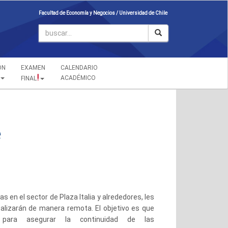
Facultad de Economía y Negocios /
Universidad de Chile
ÓN
EXAMEN
CALENDARIO
!
ACADÉMICO
FINAL
e
vas
en
el sector
de
Plaza Italia y alrededores, les
ealizarán
de
manera remota. El objetivo es que
s para asegurar la continuidad
de
las