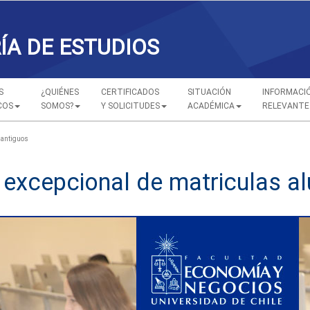
ÍA DE ESTUDIOS
S
¿QUIÉNES
CERTIFICADOS
SITUACIÓN
INFORMACI
COS
SOMOS?
Y SOLICITUDES
ACADÉMICA
RELEVANTE
 antiguos
 excepcional de matriculas a