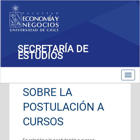
SECRETARÍA DE
ESTUDIOS
Toggle
Toggl
navigation
navig
SOBRE LA
POSTULACIÓN A
CURSOS