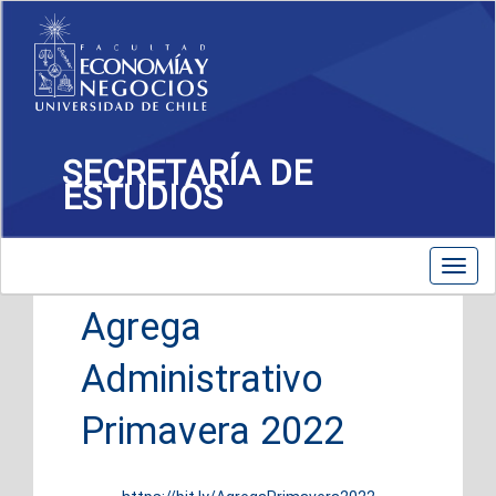
SECRETARÍA DE
ESTUDIOS
Toggle
Toggl
navigation
navig
Agrega
Administrativo
Primavera 2022