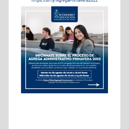
https://bit.ly/AgregaPrimavera2022