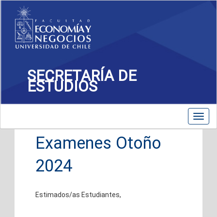
SECRETARÍA DE
ESTUDIOS
Toggle
Toggl
navigation
navig
Examenes Otoño
2024
Estimados/as Estudiantes,