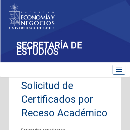
SECRETARÍA DE
ESTUDIOS
Toggle
Toggl
navigation
navig
Solicitud de
Certificados por
Receso Académico