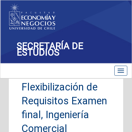
SECRETARÍA DE
ESTUDIOS
Toggle
Toggl
navigation
navig
Flexibilización de
Requisitos Examen
final, Ingeniería
Comercial