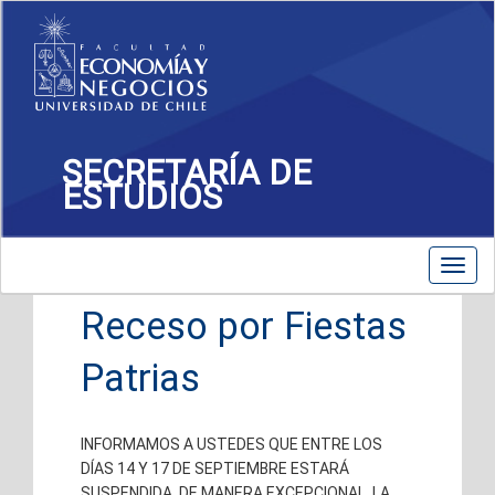
SECRETARÍA DE
ESTUDIOS
Toggle
Toggl
navigation
navig
Receso por Fiestas
Patrias
INFORMAMOS A USTEDES QUE ENTRE LOS
DÍAS 14 Y 17 DE SEPTIEMBRE ESTARÁ
SUSPENDIDA, DE MANERA EXCEPCIONAL, LA