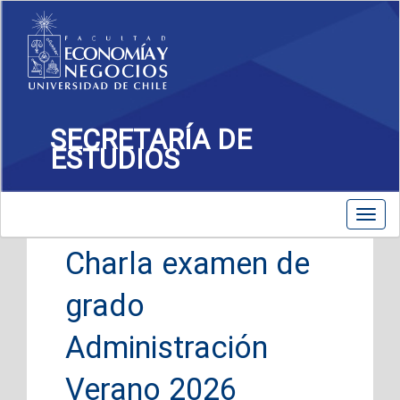
SECRETARÍA DE
ESTUDIOS
Toggle
Toggl
navigation
navig
Charla examen de
grado
Administración
Verano 2026