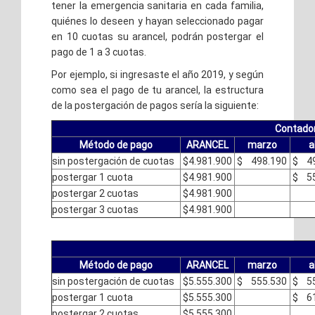
tener la emergencia sanitaria en cada familia,
quiénes lo deseen y hayan seleccionado pagar
en 10 cuotas su arancel, podrán
postergar el
pago de 1 a 3 cuotas.
Por ejemplo, si ingresaste el año 2019, y según
como sea el pago de tu arancel, la estructura
de la postergación de pagos sería la siguiente:
Contador
Método de pago
ARANCEL
marzo
a
sin postergación de cuotas
$4.981.900
$ 498.190
$ 49
postergar 1 cuota
$4.981.900
$ 55
postergar 2 cuotas
$4.981.900
postergar 3 cuotas
$4.981.900
Método de pago
ARANCEL
marzo
a
sin postergación de cuotas
$5.555.300
$ 555.530
$ 55
postergar 1 cuota
$5.555.300
$ 61
postergar 2 cuotas
$5.555.300