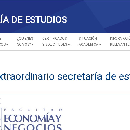
ÍA DE ESTUDIOS
S
¿QUIÉNES
CERTIFICADOS
SITUACIÓN
INFORMACI
COS
SOMOS?
Y SOLICITUDES
ACADÉMICA
RELEVANTE
xtraordinario secretaría de e