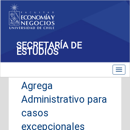
SECRETARÍA DE
ESTUDIOS
Toggle
Toggl
navigation
navig
Agrega
Administrativo para
casos
excepcionales