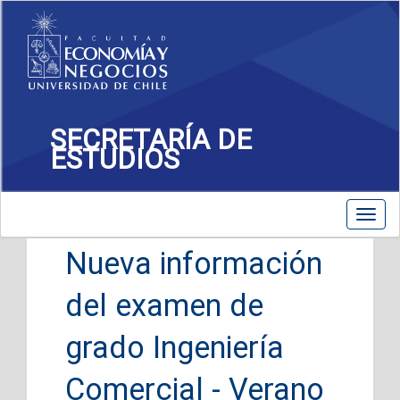
SECRETARÍA DE
ESTUDIOS
Toggle
Toggl
navigation
navig
Nueva información
del examen de
grado Ingeniería
Comercial - Verano