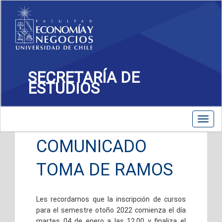
SECRETARÍA DE
ESTUDIOS
Toggle
Toggl
navigation
navig
COMUNICADO
TOMA DE RAMOS
Les recordamos que la inscripción de cursos
para el semestre otoño 2022 comienza el día
martes 04 de enero a las 12.00 y finaliza el